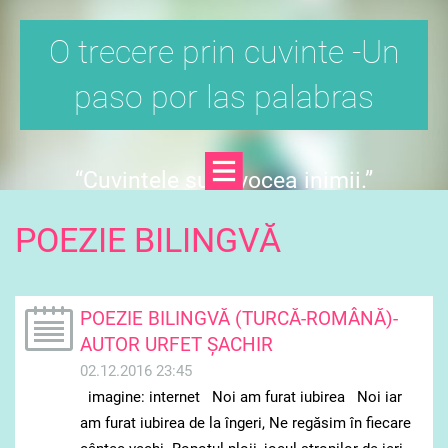
O trecere prin cuvinte -Un
paso por las palabras
“Cuvintele sunt vocea inimii.”
Confucius
POEZIE BILINGVĂ
POEZIE BILINGVĂ (TURCĂ-ROMÂNĂ)-
AUTOR URFET ŞACHIR
02.12.2016 23:45
imagine: internet Noi am furat iubirea Noi iar
am furat iubirea de la îngeri, Ne regăsim în fiecare