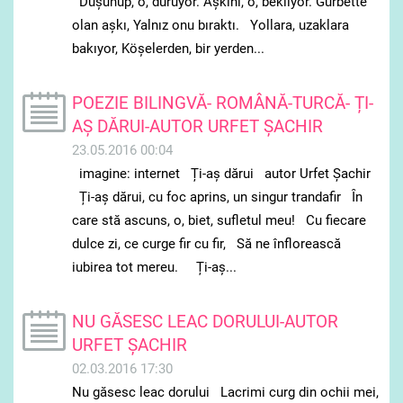
Düşünüp, o, duruyor. Aşkını, o, bekliyor. Gurbette
olan aşkı, Yalnız onu bıraktı. Yollara, uzaklara
bakıyor, Köşelerden, bir yerden...
POEZIE BILINGVĂ- ROMÂNĂ-TURCĂ- ȚI-
AȘ DĂRUI-AUTOR URFET ȘACHIR
23.05.2016 00:04
imagine: internet Ți-aş dărui autor Urfet Șachir
Ți-aş dărui, cu foc aprins, un singur trandafir Ȋn
care stă ascuns, o, biet, sufletul meu! Cu fiecare
dulce zi, ce curge fir cu fir, Să ne înflorească
iubirea tot mereu. Ți-aş...
NU GĂSESC LEAC DORULUI-AUTOR
URFET ȘACHIR
02.03.2016 17:30
Nu găsesc leac dorului Lacrimi curg din ochii mei,