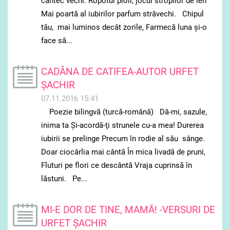
cântec vechi. Ropotul ploii, jocul stropilor de ieri
Mai poartă al iubirilor parfum străvechi. Chipul
tău, mai luminos decât zorile, Farmecă luna şi-o
face să...
CADÂNA DE CATIFEA-AUTOR URFET
ȘACHIR
07.11.2016 15:41
Poezie bilingvă (turcă-română) Dă-mi, sazule,
inima ta Şi-acordă-ţi strunele cu-a mea! Durerea
iubirii se prelinge Precum în rodie al său sânge.
Doar ciocârlia mai cântă Ȋn mica livadă de pruni,
Fluturi pe flori ce descântă Vraja cuprinsă în
lăstuni. Pe...
MI-E DOR DE TINE, MAMĂ! -VERSURI DE
URFET ȘACHIR