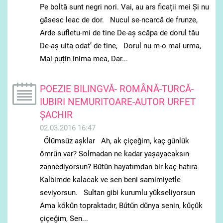
Pe boltă sunt negri nori. Vai, au ars ficații mei Și nu
găsesc leac de dor. Nucul se-ncarcă de frunze,
Arde sufletu-mi de tine De-aș scăpa de dorul tău
De-aș uita odat’ de tine, Dorul nu m-o mai urma,
Mai puțin inima mea, Dar...
POEZIE BILINGVĂ- ROMÂNĂ-TURCĂ-
IUBIRI NEMURITOARE-AUTOR URFET
ȘACHIR
02.03.2016 16:47
Őlűmsűz aşklar Ah, ak çiçeğim, kaç gűnlűk
őmrűn var? Solmadan ne kadar yaşayacaksın
zannediyorsun? Bűtűn hayatımdan bir kaç hatıra
Kalbimde kalacak ve sen beni samimiyetle
seviyorsun. Sultan gibi kurumlu yűkseliyorsun
Ama kőkűn topraktadır, Bűtűn dűnya senin, kűçűk
çiçeğim, Sen...