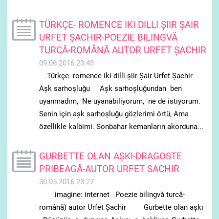
TÜRKÇE- ROMENCE IKI DILLI ŞIIR ŞAIR
URFET ŞACHIR-POEZIE BILINGVĂ
TURCĂ-ROMÂNĂ AUTOR URFET ŞACHIR
09.06.2016 23:43
Türkçe- romence iki dilli şiir Şair Urfet Şachir
Aşk sarhoşluğu Aşk sarhoşluğundan ben
uyanmadım, Ne uyanabiliyorum, ne de istiyorum.
Senin için aşk sarhoşluğu gözlerimi örtü, Ama
özellikle kalbimi. Sonbahar kemanların akorduna...
GURBETTE OLAN AŞKI-DRAGOSTE
PRIBEAGĂ-AUTOR URFET SACHIR
30.05.2016 23:27
imagine: internet Poezie bilingvă turcă-
română) autor Urfet Şachir Gurbette olan aşkı