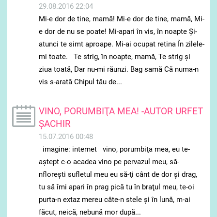
29.08.2016 22:04
Mi-e dor de tine, mamă! Mi-e dor de tine, mamă, Mi-
e dor de nu se poate! Mi-apari în vis, în noapte Şi-
atunci te simt aproape. Mi-ai ocupat retina Ȋn zilele-
mi toate. Te strig, în noapte, mamă, Te strig şi
ziua toată, Dar nu-mi răunzi. Bag samă Că numa-n
vis s-arată Chipul tău de...
VINO, PORUMBIŢA MEA! -AUTOR URFET
ȘACHIR
15.07.2016 00:48
imagine: internet vino, porumbiţa mea, eu te-
aştept c-o acadea vino pe pervazul meu, să-
nfloreşti sufletul meu eu să-ţi cânt de dor şi drag,
tu să îmi apari în prag pică tu în braţul meu, te-oi
purta-n extaz mereu câte-n stele şi în lună, m-ai
făcut, neică, nebună mor după...