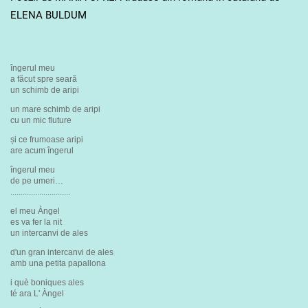
ELENA BULDUM
îngerul meu
a făcut spre seară
un schimb de aripi
un mare schimb de aripi
cu un mic fluture
și ce frumoase aripi
are acum îngerul
îngerul meu
de pe umeri…
.............................
el meu Àngel
es va fer la nit
un intercanvi de ales
d'un gran intercanvi de ales
amb una petita papallona
i què boniques ales
té ara L' Àngel