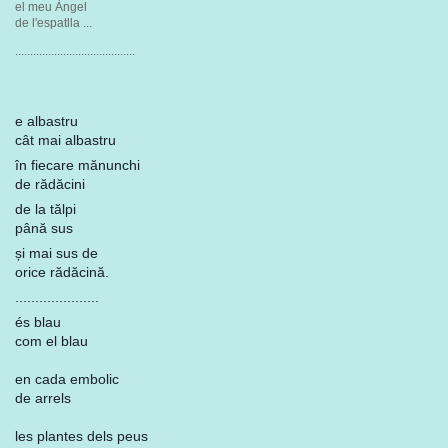
el meu Àngel
de l'espatlla ...
........................................
e albastru
cât mai albastru
în fiecare mănunchi
de rădăcini
de la tălpi
până sus
și mai sus de
orice rădăcină.
.....................
és blau
com el blau
en cada embolic
de arrels
les plantes dels peus