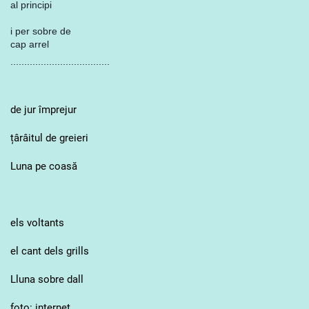
al principi
i per sobre de
cap arrel
....................................
de jur împrejur
țârâitul de greieri
Luna pe coasă
els voltants
el cant dels grills
Lluna sobre dall
foto: internet