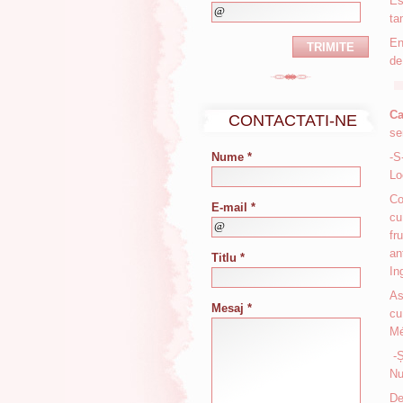
Es
ta
En
de
Ca
CONTACTATI-NE
se
Nume *
-S
Lo
Co
E-mail *
cu
fr
an
Titlu *
In
As
Mesaj *
cu
Mé
-Ș
Nu
De