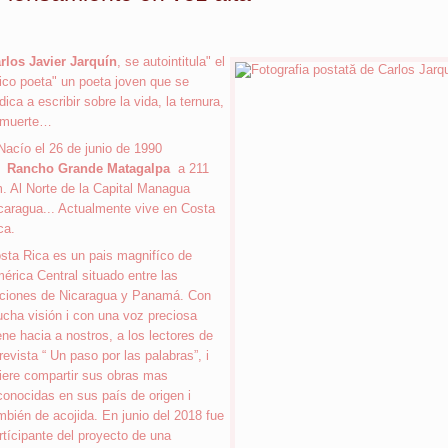
rlos Javier Jarquín
, se autointitula" el
ico poeta" un poeta joven que se
dica a escribir sobre la vida, la ternura,
 muerte…
acío el 26 de junio de 1990
n
Rancho Grande Matagalpa
a 211
. Al Norte de la Capital Managua
caragua... Actualmente vive en Costa
ca.
sta Rica es un pais magnifíco de
érica Central situado entre las
ciones de Nicaragua y Panamá. Con
cha visión i con una voz preciosa
ene hacia a nostros, a los lectores de
 revista “ Un paso por las palabras”, i
iere compartir sus obras mas
conocidas en sus país de origen i
mbién de acojida. En junio del 2018 fue
rtícipante del proyecto de una