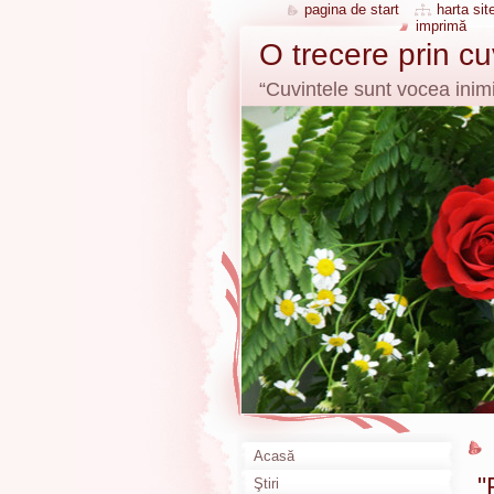
pagina de start
harta site
imprimă
O trecere prin c
“Cuvintele sunt vocea inimi
Acasă
"
Ştiri