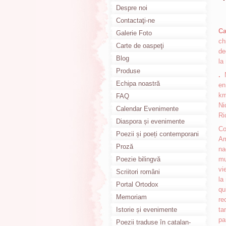
Despre noi
Contactaţi-ne
Ca
Galerie Foto
ch
Carte de oaspeţi
de
Blog
la
Produse
.
N
Echipa noastră
e
km
FAQ
Ni
Calendar Evenimente
Ri
Diaspora și evenimente
Co
culturale
Poezii și poeți contemporani
Am
Proză
na
Poezie bilingvă
mu
vi
Scriitori români
la
Portal Ortodox
qu
Memoriam
re
Istorie și evenimente
ta
pa
Poezii traduse în catalan-