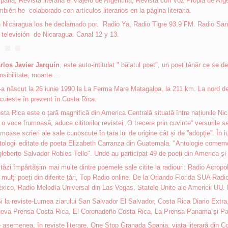
paña, Revista literaria el viajero de Argentina, Revista con Voz Propia de Ar
mbién he colaborado con artículos literarios en la página literaria.
 Nicaragua los he declamado por. Radio Ya, Radio Tigre 93.9 FM. Radio Sa
 televisión de Nicaragua. Canal 12 y 13.
rlos Javier Jarquín
, este auto-intitulat " băiatul poet", un poet tânăr ce se d
nsibilitate, moarte ...
-a născut la 26 iunie 1990 la La Ferma Mare Matagalpa, la 211 km. La nord d
cuieste în prezent în Costa Rica.
sta Rica este o țară magnifică din America Centrală situată între națiunile N
 o voce frumoasă, aduce cititorilor revistei „O trecere prin cuvinte“ versurile
umoase scrieri ale sale cunoscute în țara lui de origine cât și de ”adopție”. În i
tologii editate de poeta Elizabeth Carranza din Guatemala. "Antologie comemo
gleberto Salvador Robles Tello". Unde au participat 49 de poeți din America și
tăzi împărtășim mai multe dintre poemele sale citite la radiouri: Radio Acropol
 mulți poeți din diferite țări, Top Radio online. De la Orlando Florida SUA Radi
xico, Radio Melodía Universal din Las Vegas, Statele Unite ale Americii UU. 
i la reviste-Lumea ziarului San Salvador El Salvador, Costa Rica Diario Extra
eva Prensa Costa Rica, El Coronadeño Costa Rica, La Prensa Panama și Pan
 asemenea, în reviste literare, One Stop Granada Spania, viața literară din C