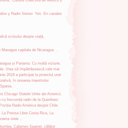
gentina, Cultura Colectiva de México y
ndino y Radio Stereo Yes. En canales
edică scrisului despre viață,
e Managua capitala de Nicaragua ...
icaragua și Panama. Cu multă viziune,
 sale. Vrea să împărtășească cele mai
unie 2018 a participat la proiectul unei
rativă, în onoarea maestrului
 Spania.
is Chicago Statele Unite ale Americii,
o cu frecvență radio de la Querétaro
Poziția Radio América despre Chile.
, La Prensa Libre Costa Rica, La
ama stele ...
olumbia, Calameo Spaniei, călător