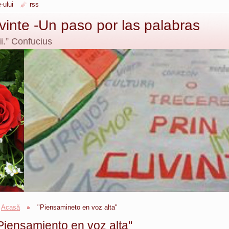
-ului
rss
uvinte -Un paso por las palabras
i.” Confucius
Acasă
"Piensamineto en voz alta"
Piensamiento en voz alta"