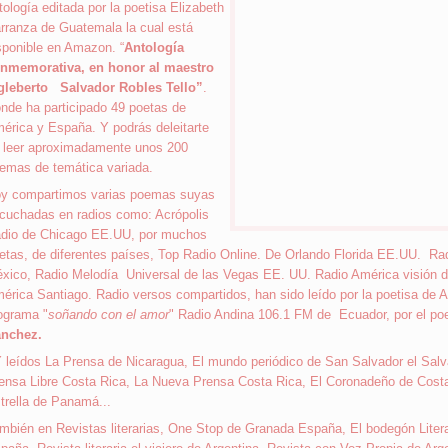
tología editada por la poetisa Elizabeth
rranza de Guatemala la cual está
sponible en Amazon. “
Antología
nmemorativa, en honor al maestro
gleberto Salvador Robles Tello”
.
nde ha participado 49 poetas de
érica y España. Y podrás deleitarte
 leer aproximadamente unos 200
emas de temática variada.
y compartimos varias poemas suyas
cuchadas en radios como: Acrópolis
dio de Chicago EE.UU, por muchos
etas, de diferentes países, Top Radio Online. De Orlando Florida EE.UU. Rad
xico, Radio Melodía Universal de las Vegas EE. UU. Radio América visión de 
érica Santiago. Radio versos compartidos, han sido leído por la poetisa de 
ograma "
soñando con el amor
" Radio Andina 106.1 FM de Ecuador, por el po
nchez.
Y leídos La Prensa de Nicaragua, El mundo periódico de San Salvador el Salva
ensa Libre Costa Rica, La Nueva Prensa Costa Rica, El Coronadeño de Cost
trella de Panamá...
mbién en Revistas literarias, One Stop de Granada España, El bodegón Liter