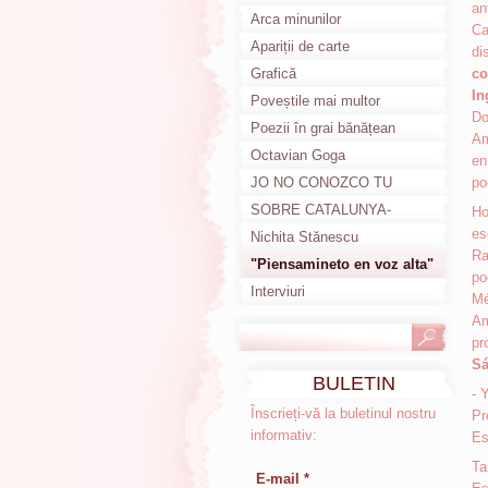
an
Poemas en català
Arca minunilor
Ca
Apariții de carte
di
Grafică
co
In
Poveștile mai multor
Do
anotimpuri
Poezii în grai bănățean
Am
Octavian Goga
en
JO NO CONOZCO TU
po
HISTORIA
SOBRE CATALUNYA-
Ho
es
DESPRE CATALUNIA
Nichita Stănescu
Ra
"Piensamineto en voz alta"
po
Interviuri
Mé
Am
pr
Sá
BULETIN
- 
INFORMATIV
Înscrieți-vă la buletinul nostru
Pr
informativ:
Es
Ta
E-mail *