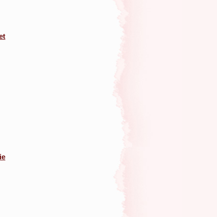
et
ie