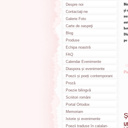
Bin
Despre noi
și 
Contactaţi-ne
nuv
Galerie Foto
aut
Carte de oaspeţi
ho
Blog
Di
pe 
Produse
Echipa noastră
FAQ
Calendar Evenimente
Diaspora și evenimente
Pi
culturale
Poezii și poeți contemporani
Proză
Poezie bilingvă
Scriitori români
Portal Ortodox
Memoriam
Ş
Istorie și evenimente
U
Poezii traduse în catalan-