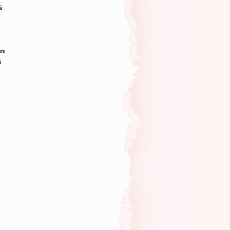
ă
re
ă