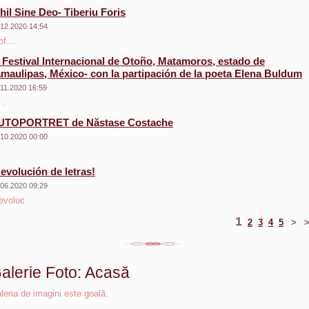
hil Sine Deo- Tiberiu Foris
.12.2020 14:54
f....
 Festival Internacional de Otoño, Matamoros, estado de
maulipas, México- con la partipación de la poeta Elena Buldum
.11.2020 16:59
..
UTOPORTRET de Năstase Costache
.10.2020 00:00
evolución de letras!
.06.2020 09:29
evoluc
1
2
3
4
5
>
alerie Foto: Acasă
leria de imagini este goală.