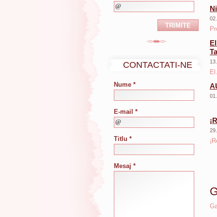
Ni
02
Pro
El
Ta
13
CONTACTATI-NE
El.
Nume *
A
01
E-mail *
¡R
29
Titlu *
¡R
Mesaj *
G
Ga