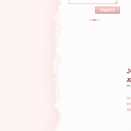
J
J
04
MG
oc
in
at