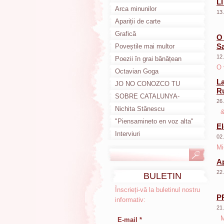
L
Poemas en català
Arca minunilor
13
Apariții de carte
Grafică
O 
S
Poveștile mai multor
12
anotimpuri
Poezii în grai bănățean
O 
Octavian Goga
La
JO NO CONOZCO TU
R
HISTORIA
SOBRE CATALUNYA-
26
DESPRE CATALUNIA
Nichita Stănescu
&
"Piensamineto en voz alta"
El
Interviuri
02
Mi
Ap
22
BULETIN
INFORMATIV
Înscrieți-vă la buletinul nostru
P
informativ:
21
M
E-mail *