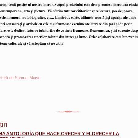
e ați venit pe site-ul nostru literar. Scopul proiectului este de a promova literatura clasic
contemporană, arta și pictura. Vă oferim tuturor cititorilor spre lectură, poezie, proză,
ele, memorii autobiografice, etc... lansări de carte, ultimele noutăți și apariții ale unor
ori consacrați și articole cu cele mai frumoase evenimente literare din țară și de peste
tare, este dedicat tuturor iubitorilor de cuvinte frumoase. Deasemenea, știri curente desp
aspora și promovarea tinerilor talente din întreaga lume. Orice colaborare este binevenit
teme culturale și vă așteptăm să ne citiți.
ctură de Samuel Moise
tiri
NA ANTOLOGÍA QUE HACE CRECER Y FLORECER LA