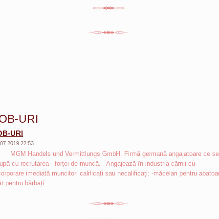
OB-URI
OB-URI
.07.2019 22:53
M Handels und Vermittlungs GmbH. Firmă germană angajatoare ce se
upă cu recrutarea forței de muncă. Angajează în industria cărnii cu
corporare imediată muncitori calificați sau necalificați: -măcelari pentru abatoa
ât pentru bărbați...