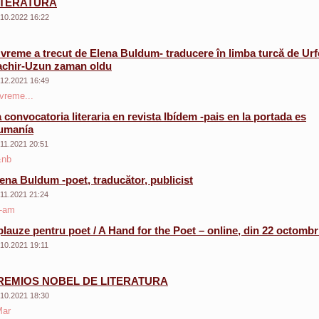
ITERATURA
.10.2022 16:22
vreme a trecut de Elena Buldum- traducere în limba turcă de Urf
achir-Uzun zaman oldu
.12.2021 16:49
vreme...
 convocatoria literaria en revista Ibídem -pais en la portada es
umanía
.11.2021 20:51
nb
ena Buldum -poet, traducător, publicist
.11.2021 21:24
-am
lauze pentru poet / A Hand for the Poet – online, din 22 octombr
.10.2021 19:11
REMIOS NOBEL DE LITERATURA
.10.2021 18:30
ar