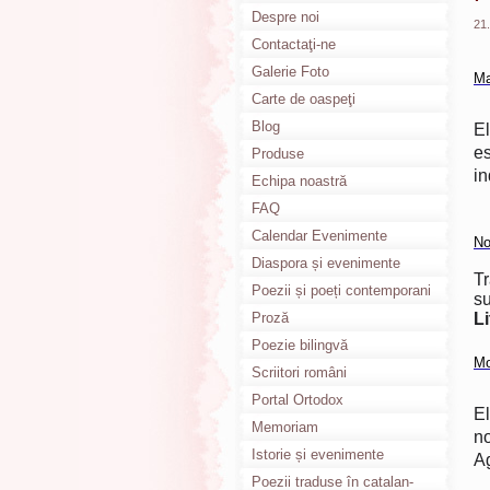
Despre noi
21
Contactaţi-ne
Galerie Foto
Ma
Carte de oaspeţi
Blog
E
es
Produse
in
Echipa noastră
FAQ
Calendar Evenimente
No
Diaspora și evenimente
Tr
culturale
Poezii și poeți contemporani
s
Proză
Li
Poezie bilingvă
Mo
Scriitori români
Portal Ortodox
El
Memoriam
no
Istorie și evenimente
A
Poezii traduse în catalan-