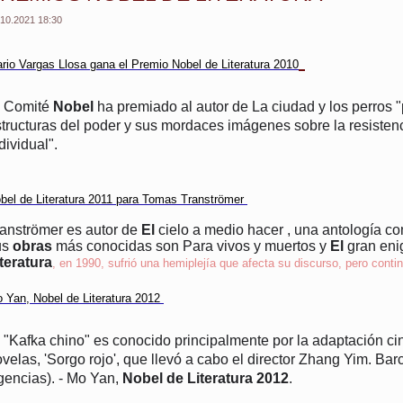
.10.2021 18:30
rio Vargas Llosa gana el Premio Nobel de Literatura 2010
l Comité
Nobel
ha premiado al autor de La ciudad y los perros "p
tructuras del poder y sus mordaces imágenes sobre la resistencia
dividual".
bel de Literatura 2011 para Tomas Tranströmer
anströmer es autor de
El
cielo a medio hacer , una antología co
us
obras
más conocidas son Para vivos y muertos y
El
gran en
teratura
, en 1990, sufrió una hemiplejía que afecta su discurso, pero conti
 Yan, Nobel de Literatura 2012
 "Kafka chino" es conocido principalmente por la adaptación c
velas, 'Sorgo rojo', que llevó a cabo el director Zhang Yim. Ba
gencias). - Mo Yan,
Nobel de Literatura 2012
.