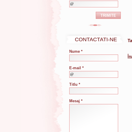
CONTACTATI-NE
Ta
Nume *
În
E-mail *
Titlu *
Mesaj *