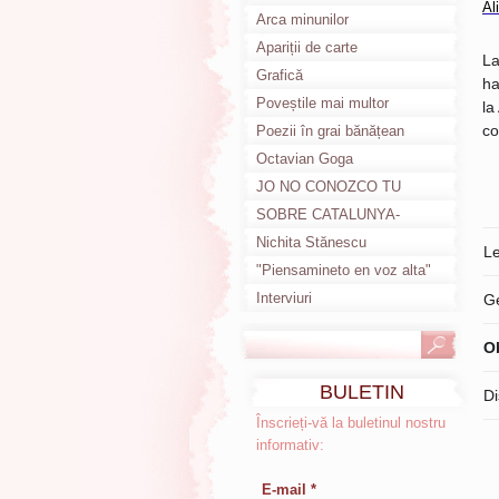
Al
Poemas en català
Arca minunilor
Apariții de carte
La
Grafică
ha
Poveștile mai multor
la
co
anotimpuri
Poezii în grai bănățean
Octavian Goga
JO NO CONOZCO TU
HISTORIA
SOBRE CATALUNYA-
DESPRE CATALUNIA
Nichita Stănescu
L
"Piensamineto en voz alta"
Interviuri
G
O
BULETIN
Di
INFORMATIV
Înscrieți-vă la buletinul nostru
informativ:
E-mail *