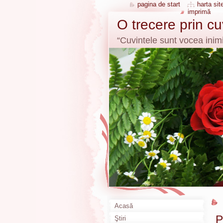
pagina de start
harta site
imprimă
O trecere prin c
“Cuvintele sunt vocea inimi
Acasă
P
Ştiri