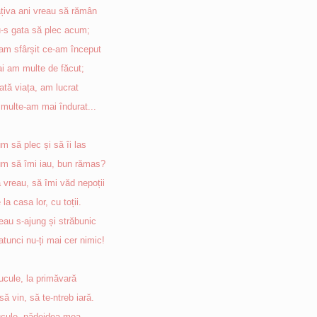
țiva ani vreau să rămân
-s gata să plec acum;
am sfârșit ce-am început
i am multe de făcut;
ată viața, am lucrat
 multe-am mai îndurat...
m să plec și să îi las
m să îmi iau, bun rămas?
 vreau, să îmi văd nepoții
 la casa lor, cu toții.
eau s-ajung și străbunic
atunci nu-ți mai cer nimic!
cule, la primăvară
să vin, să te-ntreb iară.
cule, nădejdea mea