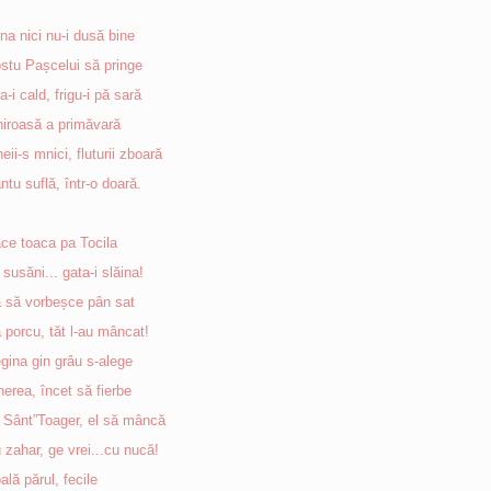
rna nici nu-i dusă bine
stu Pașcelui să pringe
a-i cald, frigu-i pă sară
iroasă a primăvară
eii-s mnici, fluturii zboară
ntu suflă, într-o doară.
ce toaca pa Tocila
 susăni... gata-i slăina!
 să vorbeșce pân sat
 porcu, tăt l-au mâncat!
gina gin grâu s-alege
nerea, încet să fierbe
 Sânt”Toager, el să mâncă
 zahar, ge vrei...cu nucă!
ală părul, fecile