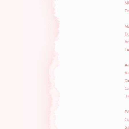
Mă
Te
Mă
Du
Am
Tu
A
A-
Di
Ca
Ho
Pă
Ce
Să