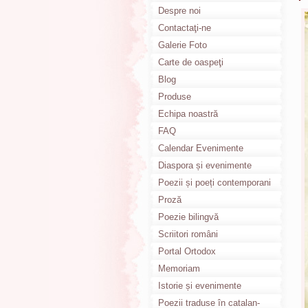
Despre noi
Contactaţi-ne
Galerie Foto
Carte de oaspeţi
Blog
Produse
Echipa noastră
FAQ
Calendar Evenimente
Diaspora și evenimente
culturale
Poezii și poeți contemporani
Proză
Poezie bilingvă
Scriitori români
Portal Ortodox
Memoriam
Istorie și evenimente
Poezii traduse în catalan-