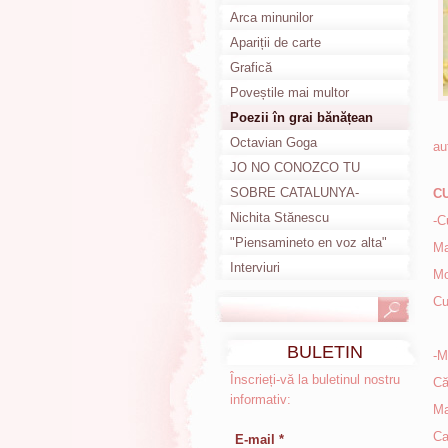
Poemas en català
Arca minunilor
Apariții de carte
Grafică
Poveștile mai multor
anotimpuri
Poezii în grai bănățean
Octavian Goga
au
JO NO CONOZCO TU
HISTORIA
SOBRE CATALUNYA-
C
DESPRE CATALUNIA
Nichita Stănescu
-C
"Piensamineto en voz alta"
Ma
Interviuri
Mo
Cu
BULETIN
-M
INFORMATIV
Înscrieți-vă la buletinul nostru
Că
informativ:
Ma
Ca
E-mail *