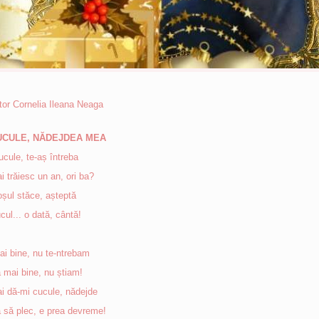
tor Cornelia Ileana Neaga
UCULE, NĂDEJDEA MEA
ucule, te-aș întreba
i trăiesc un an, ori ba?
șul stăce, așteptă
cul... o dată, cântă!
ai bine, nu te-ntrebam
 mai bine, nu știam!
i dă-mi cucule, nădejde
 să plec, e prea devreme!