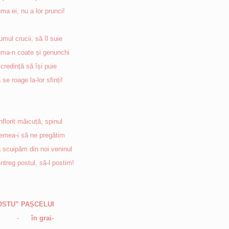
ma ei, nu a lor prunci!
umul crucii, să îl suie
ma-n coate și genunchi
 credință să își puie
 se roage la-lor sfinți!
nflorit măicuță, spinul
emea-i să ne pregătim
 scuipăm din noi veninul
-ntreg postul, să-l postim!
OSTU” PAȘCELUI
-
în grai-