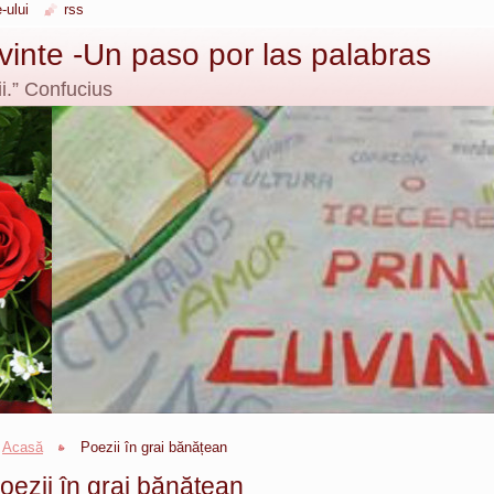
-ului
rss
uvinte -Un paso por las palabras
i.” Confucius
Acasă
Poezii în grai bănățean
oezii în grai bănățean