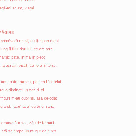
agă-mi acum, viața!
AMĂGIRE
primăvară-n sat, eu îți spun drept
 lung îi firul dorului, ce-am tors...
arnic bate, inima în piept
 iarăși am visat, că te-ai întors...
-am cautat mereu, pe cerul înstelat
 roua dimineții,-n zori di zi
 friguri m-au cuprins, așa de-odat”
erând, acu”-acu” eu te-oi zari...
primăvară-n sat, zău de te mint
 stă să crape-un mugur de cireș