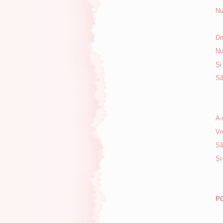
Nu
Dr
Nu
Și
Să
A-
Vr
Să
Și
P