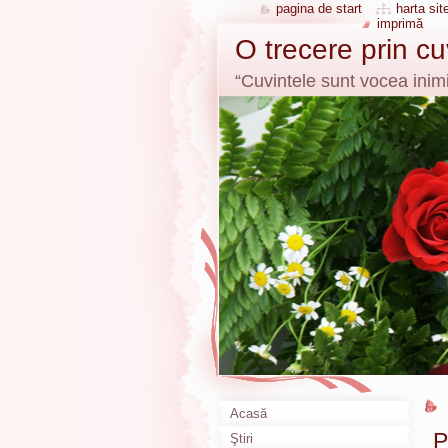
pagina de start
harta site
imprimă
O trecere prin c
“Cuvintele sunt vocea inimi
Acasă
P
Ştiri