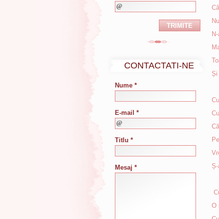
Câ
Nu
N-
Ma
To
CONTACTATI-NE
Și
Nume *
Cu
E-mail *
Cu
Că
Pe
Titlu *
Vr
Ș-
Mesaj *
Cu
O 
Cu