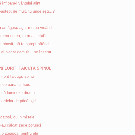
 înfioara-l vântului alint
-aștept de mult, tu unde ești...?
 amăgesc așa, mereu visând...
rerea-i grea, tu m-ai iertat?
 obosit, să te aștept oftând...
 ai plecat demult... pe înserat...
-NFLORIT TĂICUȚĂ SPINUL
nflorit tăicuță, spinul
n coroana lui Isus...
 să lumineze drumul,
ardelor de păcătoși!
cătoși, cu inimi rele
-au călcat zece porunci
 plătească, pentru ele