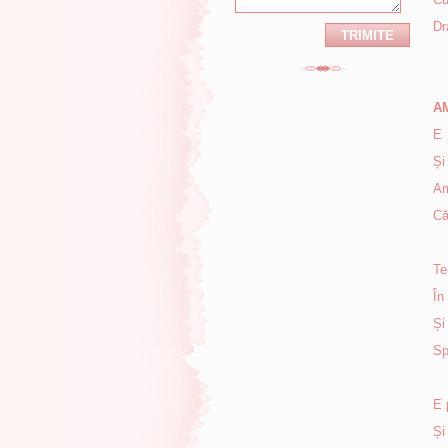
Dr
E 
Și
Am
Că
Te
În
Și
Sp
E 
Și