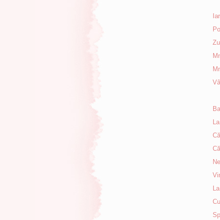
Ia
Po
Zu
Mn
Mn
Vâ
Ba
La
Că
Că
Ne
Vi
La
Cu
Sp